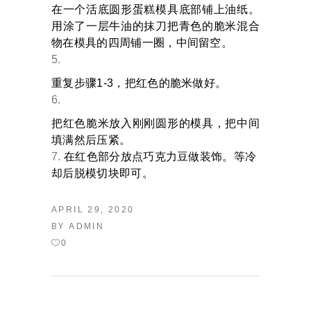
在一个活底圆形蛋糕模具底部铺上油纸。
用涂了一层牛油的抹刀把青色的脆米混合
物在模具的四周铺一圈，中间留空。
重复步骤1-3，把红色的脆米做好。
把红色脆米放入刚刚圆形的模具，把中间
填满然后压紧。
在红色部分放点巧克力豆做装饰。等冷
却后脱模切块即可。
APRIL 29, 2020
BY
ADMIN
0