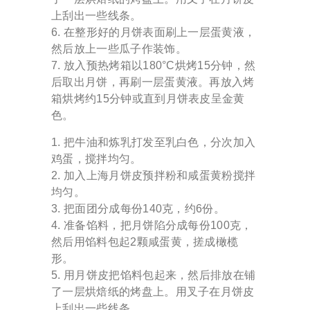
上刮出一些线条。
在整形好的月饼表面刷上一层蛋黄液，
然后放上一些瓜子作装饰。
放入预热烤箱以180°C烘烤15分钟，然
后取出月饼，再刷一层蛋黄液。再放入烤
箱烘烤约15分钟或直到月饼表皮呈金黄
色。
把牛油和炼乳打发至乳白色，分次加入
鸡蛋，搅拌均匀。
加入上海月饼皮预拌粉和咸蛋黄粉搅拌
均匀。
把面团分成每份140克，约6份。
准备馅料，把月饼陷分成每份100克，
然后用馅料包起2颗咸蛋黄，搓成橄榄
形。
用月饼皮把馅料包起来，然后排放在铺
了一层烘焙纸的烤盘上。用叉子在月饼皮
上刮出一些线条。