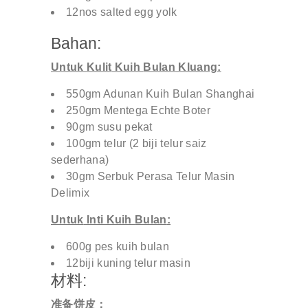
12nos salted egg yolk
Bahan:
Untuk
Kulit
Kuih
Bulan
Kluang:
550gm Adunan Kuih Bulan Shanghai
250gm Mentega Echte Boter
90gm susu pekat
100gm telur (2 biji telur saiz
sederhana)
30gm Serbuk Perasa Telur Masin
Delimix
Untuk
Inti Kuih
Bulan
:
600g pes kuih bulan
12biji kuning telur masin
材料:
准备饼皮：