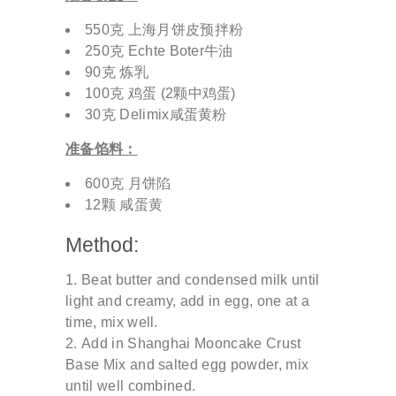
550克 上海月饼皮预拌粉
250克 Echte Boter牛油
90克 炼乳
100克 鸡蛋 (2颗中鸡蛋)
30克 Delimix咸蛋黄粉
准备馅料：
600克 月饼陷
12颗 咸蛋黄
Method:
Beat butter and condensed milk until
light and creamy, add in egg, one at a
time, mix well.
Add in Shanghai Mooncake Crust
Base Mix and salted egg powder, mix
until well combined.