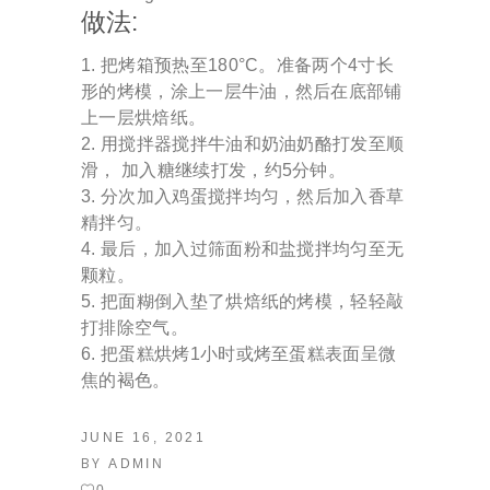
做法:
把烤箱预热至180°C。准备两个4寸长
形的烤模，涂上一层牛油，然后在底部铺
上一层烘焙纸。
用搅拌器搅拌牛油和奶油奶酪打发至顺
滑， 加入糖继续打发，约5分钟。
分次加入鸡蛋搅拌均匀，然后加入香草
精拌匀。
最后，加入过筛面粉和盐搅拌均匀至无
颗粒。
把面糊倒入垫了烘焙纸的烤模，轻轻敲
打排除空气。
把蛋糕烘烤1小时或烤至蛋糕表面呈微
焦的褐色。
JUNE 16, 2021
BY
ADMIN