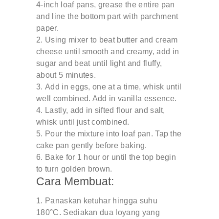
4-inch loaf pans, grease the entire pan
and line the bottom part with parchment
paper.
Using mixer to beat butter and cream
cheese until smooth and creamy, add in
sugar and beat until light and fluffy,
about 5 minutes.
Add in eggs, one at a time, whisk until
well combined. Add in vanilla essence.
Lastly, add in sifted flour and salt,
whisk until just combined.
Pour the mixture into loaf pan. Tap the
cake pan gently before baking.
Bake for 1 hour or until the top begin
to turn golden brown.
Cara Membuat:
Panaskan ketuhar hingga suhu
180°C. Sediakan dua loyang yang