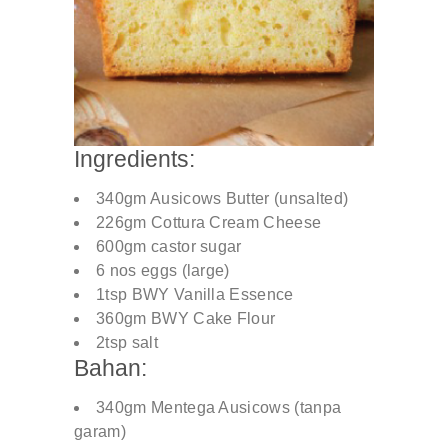
Ingredients:
340gm Ausicows Butter (unsalted)
226gm Cottura Cream Cheese
600gm castor sugar
6 nos eggs (large)
1tsp BWY Vanilla Essence
360gm BWY Cake Flour
2tsp salt
Bahan:
340gm Mentega Ausicows (tanpa
garam)