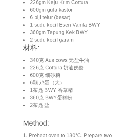
226gm Keju Krim Cottura
600gm gula kastor
6 biji telur (besar)
1 sudu kecil Esen Vanila BWY
360gm Tepung Kek BWY
2 sudu kecil garam
材料:
340克 Ausicows 无盐牛油
226克 Cottura 奶油奶酪
600克 细砂糖
6颗 鸡蛋（大）
1茶匙 BWY 香草精
360克 BWY蛋糕粉
2茶匙 盐
Method:
Preheat oven to 180°C. Prepare two