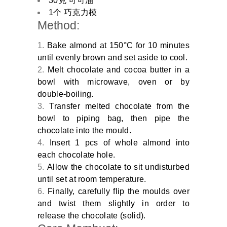
30克 可可油
1个 巧克力模
Method:
Bake almond at 150°C for 10 minutes
until evenly brown and set aside to cool.
Melt chocolate and cocoa butter in a
bowl with microwave, oven or by
double-boiling.
Transfer melted chocolate from the
bowl to piping bag, then pipe the
chocolate into the mould.
Insert 1 pcs of whole almond into
each chocolate hole.
Allow the chocolate to sit undisturbed
until set at room temperature.
Finally, carefully flip the moulds over
and twist them slightly in order to
release the chocolate (solid).