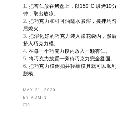
把杏仁放在烤盘上，以150°C 烘烤10分
钟，取出放凉。
把巧克力和可可油隔水煮溶，搅拌均匀
后熄火。
把溶化好的巧克力装入裱花袋内，然后
挤入巧克力模。
在每一个巧克力模内放入一颗杏仁。
将巧克力放置一旁待巧克力完全凝固。
把巧克力模倒扣并轻敲模具就可以顺利
脱模。
MAY 21, 2020
BY
ADMIN
0