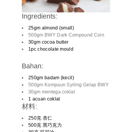
Ingredients:
25gm almond (small)
500gm BWY Dark Compound Coin
30gm cocoa butter
1pc chocolate mould
Bahan:
250gm badam (kecil)
500gm Kompaun Syiling Gelap BWY
30gm mentega coklat
1 acuan coklat
材料:
250克 杏仁
500克 黑巧克力