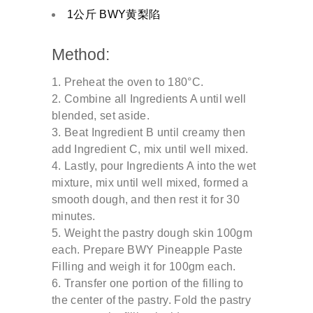
1公斤 BWY黄梨陷
Method:
Preheat the oven to 180°C.
Combine all Ingredients A until well
blended, set aside.
Beat Ingredient B until creamy then
add Ingredient C, mix until well mixed.
Lastly, pour Ingredients A into the wet
mixture, mix until well mixed, formed a
smooth dough, and then rest it for 30
minutes.
Weight the pastry dough skin 100gm
each. Prepare BWY Pineapple Paste
Filling and weigh it for 100gm each.
Transfer one portion of the filling to
the center of the pastry. Fold the pastry