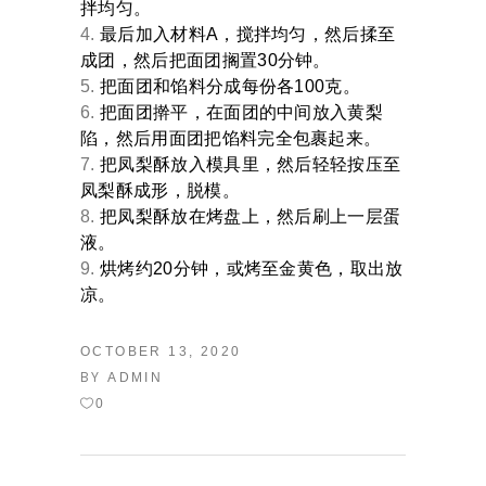
拌均匀。
最后加入材料A，搅拌均匀，然后揉至
成团，然后把面团搁置30分钟。
把面团和馅料分成每份各100克。
把面团擀平，在面团的中间放入黄梨
陷，然后用面团把馅料完全包裹起来。
把凤梨酥放入模具里，然后轻轻按压至
凤梨酥成形，脱模。
把凤梨酥放在烤盘上，然后刷上一层蛋
液。
烘烤约20分钟，或烤至金黄色，取出放
凉。
OCTOBER 13, 2020
BY
ADMIN
0