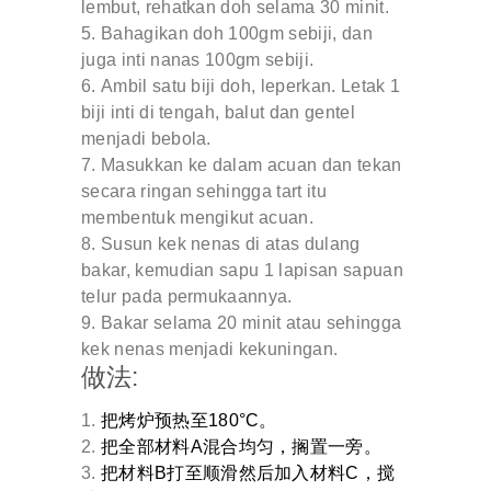
lembut, rehatkan doh selama 30 minit.
Bahagikan doh 100gm sebiji, dan
juga inti nanas 100gm sebiji.
Ambil satu biji doh, leperkan. Letak 1
biji inti di tengah, balut dan gentel
menjadi bebola.
Masukkan ke dalam acuan dan tekan
secara ringan sehingga tart itu
membentuk mengikut acuan.
Susun kek nenas di atas dulang
bakar, kemudian sapu 1 lapisan sapuan
telur pada permukaannya.
Bakar selama 20 minit atau sehingga
kek nenas menjadi kekuningan.
做法:
把烤炉预热至180°C。
把全部材料A混合均匀，搁置一旁。
把材料B打至顺滑然后加入材料C，搅